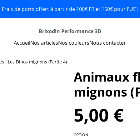
Frais de ports offert à partir de 100€ FR et 150€ pour l'UE !
Brixodin Performance 3D
Accueil
Nos articles
Nos couleurs
Nous contacter
es : Les Dinos mignons (Partie 4)
Animaux fl
mignons (P
5,00 €
OPTION