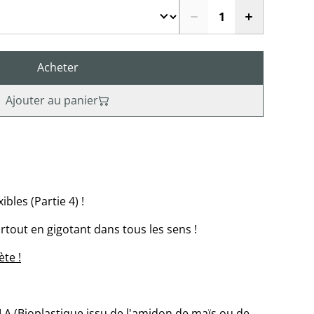
Acheter
Ajouter au panier
bles (Partie 4) !
tout en gigotant dans tous les sens !
ète !
A (Bioplastique issu de l'amidon de maïs ou de