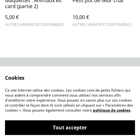
Maquettes : Animaux kit
Petit pot de fleur chat
card (partie 2)
5,00 €
10,00 €
AUTRES VARIANTES DISPONIBLES
AUTRES VARIANTES DISPONIBLES
Contact Us
Legal Terms
Cookies
Privacy Policy
Cookie Policy
Nos modèles à
Ce site Internet utilise des cookies. Les cookies sont de petits fichiers qui
télécharger
nous aident à comprendre comment vous utilisez nos services afin
d'améliorer votre expérience. Vous pouvez en savoir plus sur ces cookies
et contrôler la façon dont ils sont utilisés en cliquant sur « Paramètres des
cookies ». Vous pouvez également consulter notre
politique de cookies
.
Tout accepter
©
2026
Brixodin Performance 3D