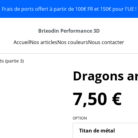
Frais de ports offert à partir de 100€ FR et 150€ pour l'UE !
Brixodin Performance 3D
Accueil
Nos articles
Nos couleurs
Nous contacter
s (partie 3)
Dragons ar
7,50 €
OPTION