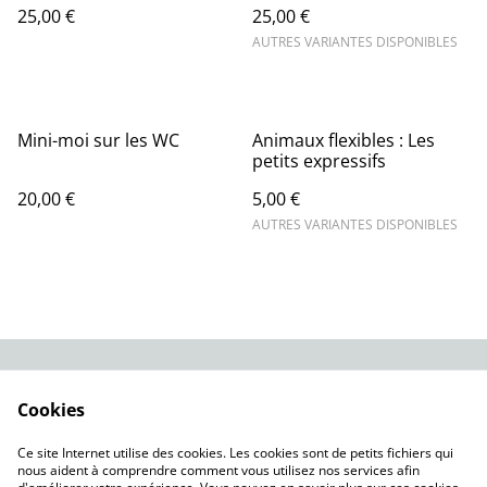
25,00 €
25,00 €
AUTRES VARIANTES DISPONIBLES
Mini-moi sur les WC
Animaux flexibles : Les
petits expressifs
20,00 €
5,00 €
AUTRES VARIANTES DISPONIBLES
Contact Us
Legal Terms
Cookies
Privacy Policy
Cookie Policy
Nos modèles à
Ce site Internet utilise des cookies. Les cookies sont de petits fichiers qui
télécharger
nous aident à comprendre comment vous utilisez nos services afin