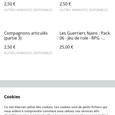
2,50 €
2,50 €
AUTRES VARIANTES DISPONIBLES
AUTRES VARIANTES DISPONIBLES
Compagnons articulés
Les Guerriers Nains : Pack
(partie 3)
06 - Jeu de role - RPG -
Miniature
2,50 €
25,00 €
AUTRES VARIANTES DISPONIBLES
Contact Us
Legal Terms
Cookies
Privacy Policy
Cookie Policy
Nos modèles à
Ce site Internet utilise des cookies. Les cookies sont de petits fichiers qui
télécharger
nous aident à comprendre comment vous utilisez nos services afin