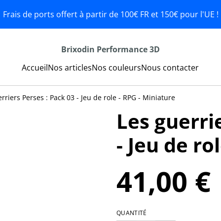
Frais de ports offert à partir de 100€ FR et 150€ pour l'UE !
Brixodin Performance 3D
Accueil
Nos articles
Nos couleurs
Nous contacter
rriers Perses : Pack 03 - Jeu de role - RPG - Miniature
Les guerri
- Jeu de ro
41,00 €
QUANTITÉ