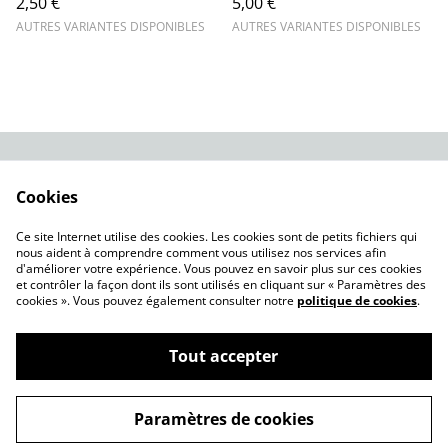
2,50 €
5,00 €
AUTRES VARIANTES DISPONIBLES
AUTRES VARIANTES DISPONIBLES
Contact Us
Legal Terms
Cookies
Privacy Policy
Cookie Policy
Nos modèles à
Ce site Internet utilise des cookies. Les cookies sont de petits fichiers qui
télécharger
nous aident à comprendre comment vous utilisez nos services afin
d'améliorer votre expérience. Vous pouvez en savoir plus sur ces cookies
et contrôler la façon dont ils sont utilisés en cliquant sur « Paramètres des
cookies ». Vous pouvez également consulter notre
politique de cookies
.
Tout accepter
©
2026
Brixodin Performance 3D
Paramètres de cookies
powered by