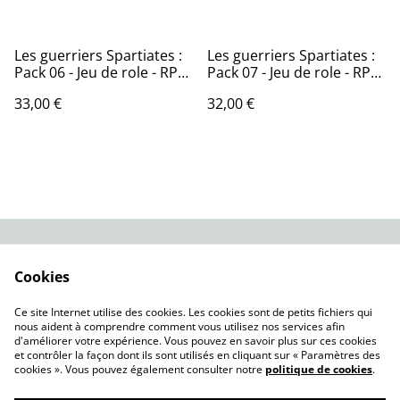
Les guerriers Spartiates :
Les guerriers Spartiates :
Pack 06 - Jeu de role - RPG
Pack 07 - Jeu de role - RPG
- Miniature
- Miniature
33,00 €
32,00 €
Contact Us
Legal Terms
Cookies
Privacy Policy
Cookie Policy
Nos modèles à
Ce site Internet utilise des cookies. Les cookies sont de petits fichiers qui
télécharger
nous aident à comprendre comment vous utilisez nos services afin
d'améliorer votre expérience. Vous pouvez en savoir plus sur ces cookies
et contrôler la façon dont ils sont utilisés en cliquant sur « Paramètres des
cookies ». Vous pouvez également consulter notre
politique de cookies
.